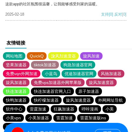
这款app的社区氛围很温馨，让我能够感受到家的温暖。
2025-02-18
支持
[0]
反对
[0]
友情链接
网站地图
QuickQ
旋风加速度器
旋风加速
坚果加速器
tiktok加速器
狗急加速器官网
免费vqn外网加速
小蓝鸟
优途加速器官网
风驰加速器
旋风加速器
免费vps加速器外网苹果版
旋风加速度器
快连加速器
快连加速器官网入口
原子加速器
快鸭加速器
快柠檬加速器
旋风加速度器
外网网址导航
软件中心
雷霆加速
狂飙加速器
哔咔漫画
小美
小美vpn
小美加速器
雷霆加速
雷霆加速版ins
海鸥加速度
海鸥加速器下载
雷霆加速下载